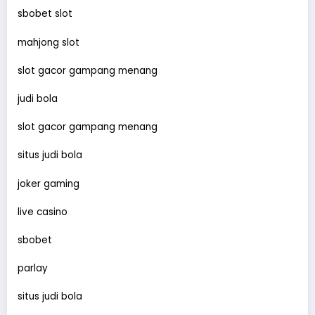
sbobet slot
mahjong slot
slot gacor gampang menang
judi bola
slot gacor gampang menang
situs judi bola
joker gaming
live casino
sbobet
parlay
situs judi bola