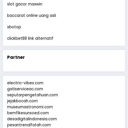
slot gacor maxwin
baccarat online uang asli
sbotop
clickbet88 link alternatif
Partner
electric-vibes.com
gatiserviceac.com
seputarpengetahuan.com
jejakbocah.com
museumastronomi.com
bemfikesunsoed.com
desadigitalindonesia.com
pesantrenalfatah.com