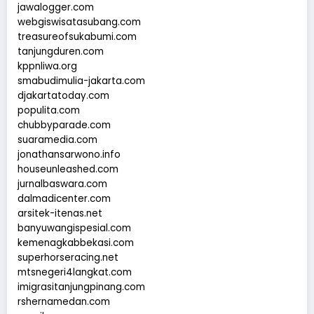
jawalogger.com
webgiswisatasubang.com
treasureofsukabumi.com
tanjungduren.com
kppnliwa.org
smabudimulia-jakarta.com
djakartatoday.com
populita.com
chubbyparade.com
suaramedia.com
jonathansarwono.info
houseunleashed.com
jurnalbaswara.com
dalmadicenter.com
arsitek-itenas.net
banyuwangispesial.com
kemenagkabbekasi.com
superhorseracing.net
mtsnegeri4langkat.com
imigrasitanjungpinang.com
rshernamedan.com