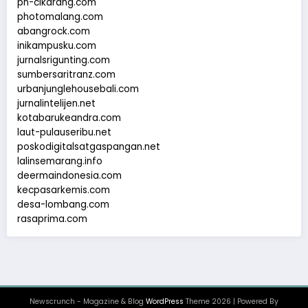
pn-cikarang.com
photomalang.com
abangrock.com
inikampusku.com
jurnalsrigunting.com
sumbersaritranz.com
urbanjunglehousebali.com
jurnalintelijen.net
kotabarukeandra.com
laut-pulauseribu.net
poskodigitalsatgaspangan.net
lalinsemarang.info
deermaindonesia.com
kecpasarkemis.com
desa-lombang.com
rasaprima.com
Newscrunch - Magazine & Blog
WordPress
Theme 2026 | Powered By