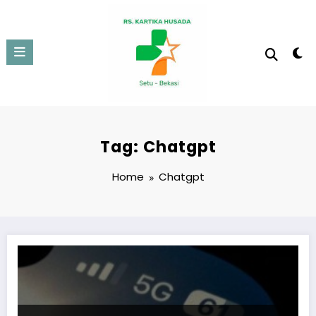
Skip
to
content
Tag: Chatgpt
Home
Chatgpt
DeepSeek vs Chatgpt, Amerika Serikat Sebut Ancaman Global