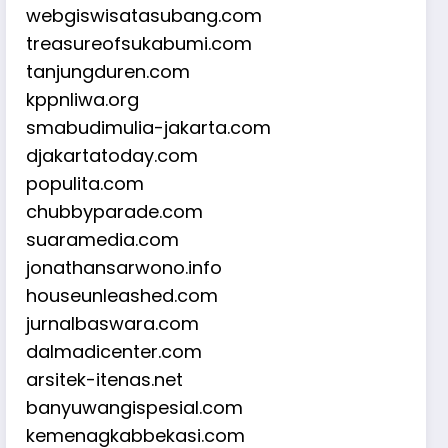
webgiswisatasubang.com
treasureofsukabumi.com
tanjungduren.com
kppnliwa.org
smabudimulia-jakarta.com
djakartatoday.com
populita.com
chubbyparade.com
suaramedia.com
jonathansarwono.info
houseunleashed.com
jurnalbaswara.com
dalmadicenter.com
arsitek-itenas.net
banyuwangispesial.com
kemenagkabbekasi.com