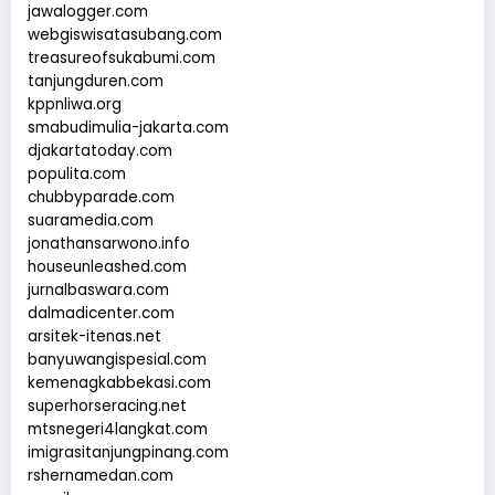
jawalogger.com
webgiswisatasubang.com
treasureofsukabumi.com
tanjungduren.com
kppnliwa.org
smabudimulia-jakarta.com
djakartatoday.com
populita.com
chubbyparade.com
suaramedia.com
jonathansarwono.info
houseunleashed.com
jurnalbaswara.com
dalmadicenter.com
arsitek-itenas.net
banyuwangispesial.com
kemenagkabbekasi.com
superhorseracing.net
mtsnegeri4langkat.com
imigrasitanjungpinang.com
rshernamedan.com