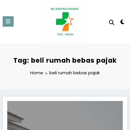
Skip
to
content
Tag: beli rumah bebas pajak
Home
beli rumah bebas pajak
Bagaimana Cara Membeli Rumah Bebas Pajak 2025