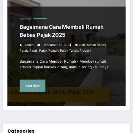
PROPERTI
Bagaimana Cara Membeli Rumah
Bebas Pajak 2025
Admin
December 19, 2024
Beli Rumah Bebas
,
,
,
,
Pajak
Pajak
Pajak Rumah
Pajak Tanah
Properti
Bagaimana Cara Membeli Rumah - Membeli rumah
adalah impian banyak orang, namun sering kali biaya…
Read More
Categories