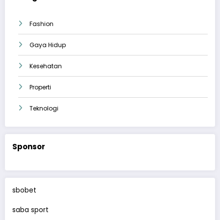
Fashion
Gaya Hidup
Kesehatan
Properti
Teknologi
Sponsor
sbobet
saba sport