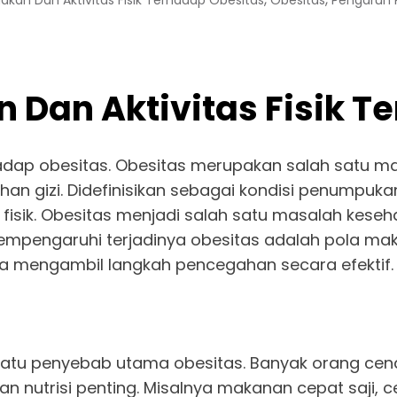
kan Dan Aktivitas Fisik Terhadap Obesitas
Obesitas
Pengaruh K
 Dan Aktivitas Fisik T
adap obesitas. Obesitas merupakan salah satu mas
bihan gizi. Didefinisikan sebagai kondisi penumpu
sik. Obesitas menjadi salah satu masalah keseha
empengaruhi terjadinya obesitas adalah pola mak
isa mengambil langkah pencegahan secara efektif.
 satu penyebab utama obesitas. Banyak orang cen
an nutrisi penting. Misalnya makanan cepat saji,