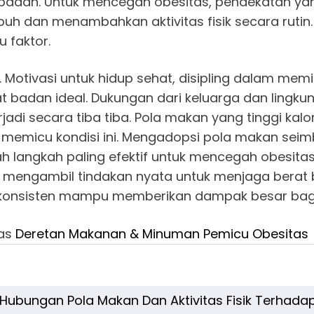
 badan. Untuk mencegah obesitas, pendekatan yan
h dan menambahkan aktivitas fisik secara rutin. K
 faktor.
ran. Motivasi untuk hidup sehat, disipling dalam m
 badan ideal. Dukungan dari keluarga dan lingk
rjadi secara tiba tiba. Pola makan yang tinggi kal
ang memicu kondisi ini. Mengadopsi pola makan s
adalah langkah paling efektif untuk mencegah obesi
at mengambil tindakan nyata untuk menjaga berat 
ara konsisten mampu memberikan dampak besar bag
has
Deretan Makanan & Minuman Pemicu Obesitas
Hubungan Pola Makan Dan Aktivitas Fisik Terhada